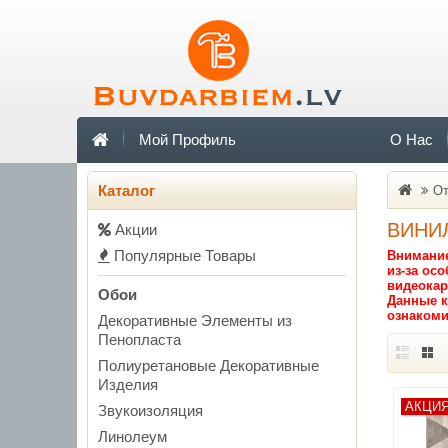
Мой Профиль
О Нас
Каталог
От
ВИНИ
Акции
Популярные Товары
Внимание
из-за ос
видеока
Обои
Данные к
ознакоми
Декоративные Элементы из
Пенопласта
Полиуретановые Декоративные
Изделия
АКЦИ
Звукоизоляция
Линолеум