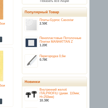
Показать все Акции
Популярный Товар
Плиты-Gyproc Casostar
бои
2.50€
Пенопластовые Потолочные
Плитки MANHATTAN Z
1.20€
Перегородка 0,6м
0.78€
Новинки
бои
Внутренний желоб
ITALPROFILI (диам. 110мм;
H=250мм)
10.38€