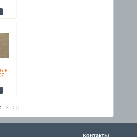
€
вые
07
€
2
>
>|
Контакты