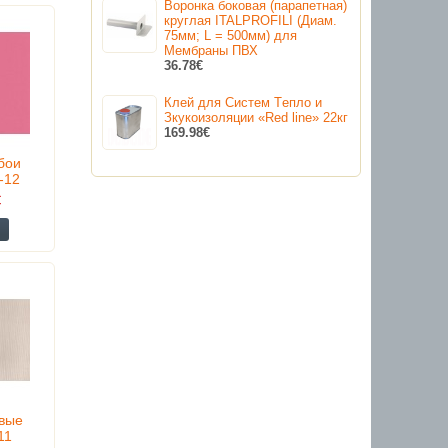
Воронка боковая (парапетная)
круглая ITALPROFILI (Диам.
75мм; L = 500мм) для
Мембраны ПВХ
36.78€
Клей для Cистем Tепло и
Зкукоизоляции «Red line» 22кг
169.98€
бои
-12
€
вые
11