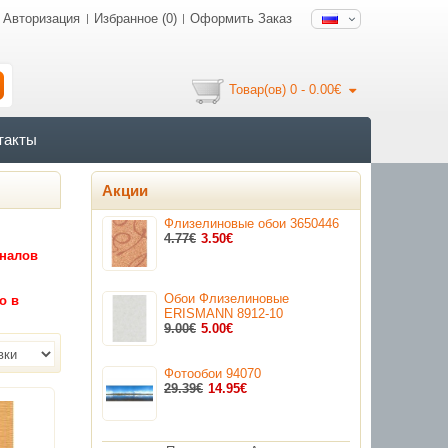
Авторизация
Избранное (0)
Оформить Заказ
Товар(ов) 0 - 0.00€
такты
Акции
Флизелиновые обои 3650446
4.77€
3.50€
иналов
Обои Флизелиновые
о в
ERISMANN 8912-10
9.00€
5.00€
Фотообои 94070
29.39€
14.95€