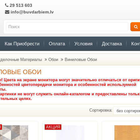
29 513 603
info@buvdarbiem.lv
Как Приобрести
Оплата
Условия
Доставка
Кон
делочные Материалы
Обои
Виниловые Oбои
ЛОВЫЕ OБОИ
! Цвета на экране монитора могут значительно отличаться от ориг
обенностей цветопередачи монитора и особенностей используемой
рты.
артинки не могут служить онлайн-каталогом и предоставлены тольк
тельных целях.
Сортировка:
Я
АКЦИЯ