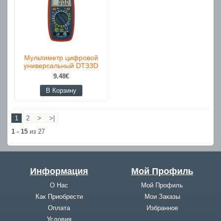
Мультиметр цифровой
универсальный DT33D
9.48€
В Корзину
1
2
>
>|
1 - 15
из 27
Информация
Мой Профиль
О Нас
Мой Профиль
Как Приобрести
Мои Заказы
Оплата
Избранное
Условия