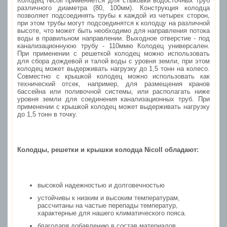
Колодец Nicoll применяется для стыковки водосточных труб
различного диаметра (80, 100мм). Конструкция колодца
позволяет подсоединять трубы к каждой из четырех сторон,
при этом трубы могут подсоединятся к колодцу на различной
высоте, что может быть необходимо для направления потока
воды в правильном направлении. Выходное отверстие - под
канализационнуюю трубу - 110ммю Колодец универсален.
При применении с решеткой колодец можно использовать
для сбора дождевой и талой воды с уровня земли, при этом
колодец может выдерживать нагрузку до 1,5 тонн на колесо.
Совместно с крышкой колодец можно использовать как
технический отсек, например, для размещения кранов
бассейна или поливочной системы, или располагать ниже
уровня земли для соединения канализационных труб. При
применении с крышкой колодец может выдерживать нагрузку
до 1,5 тонн в точку.
Колодцы, решетки и крышки колодца Nicoll обладают:
высокой надежностью и долговечностью
устойчивы к низким и высоким температурам,
рассчитаны на частые перепады температур,
характерные для нашего климатического пояса.
благодаря добавлению в состав материалов