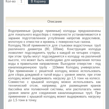
Кол-во
В Корзину
Описание
Водоприемные (дожде приемные) колодцы предназначены
для локального водосбора с поверхности устанавливаются в
заранее подготовленное углубление напротив водосливов,
вплотную к отмостке и вровень с поверхностью газона.
Колодец Nicoll применяется для стыковки водосточных труб
различного диаметра (80, 100мм). Конструкция колодца
позволяет подсоединять трубы к каждой из четырех сторон,
при этом трубы могут подсоединятся к колодцу на различной
высоте, что может быть необходимо для направления потока
воды в правильном направлении. Выходное отверстие - под
канализационнуюю трубу - 110ммю Колодец универсален.
При применении с решеткой колодец можно использовать
для сбора дождевой и талой воды с уровня земли, при этом
колодец может выдерживать нагрузку до 1,5 тонн на колесо.
Совместно с крышкой колодец можно использовать как
технический отсек, например, для размещения кранов
бассейна или поливочной системы, или располагать ниже
уровня земли для соединения канализационных труб. При
применении с крышкой колодец может выдерживать нагрузку
до 1,5 тонн в точку.