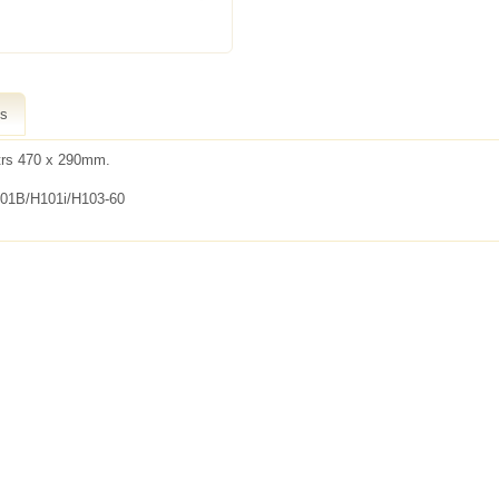
ts
iltrs 470 x 290mm.
01B/H101i/H103-60