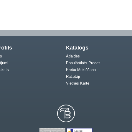
ofils
Katalogs
ls
Atlaides
ījumi
Populārākās Preces
aksts
Preču Meklēšana
Ražotāji
Vietnes Karte