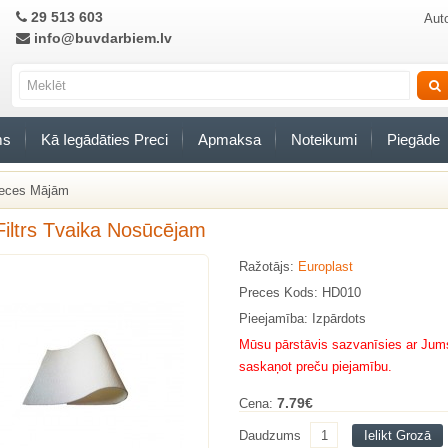
29 513 603
Auto
info@buvdarbiem.lv
ms
Kā Iegādāties Preci
Apmaksa
Noteikumi
Piegāde
eces Mājām
 Filtrs Tvaika Nosūcējam
Ražotājs:
Europlast
Preces Kods: HD010
Pieejamība: Izpārdots
Mūsu pārstāvis sazvanīsies ar Jums
saskaņot preču piejamību.
7.79€
Cena:
Daudzums
Ielikt Grozā