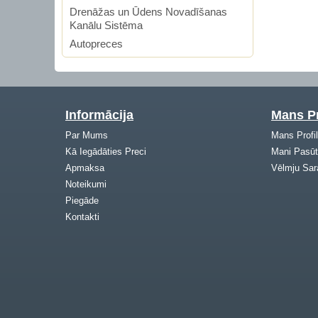
Drenāžas un Ūdens Novadīšanas
Kanālu Sistēma
Autopreces
Informācija
Mans Pr
Par Mums
Mans Profi
Kā Iegādāties Preci
Mani Pasūt
Apmaksa
Vēlmju Sar
Noteikumi
Piegāde
Kontakti