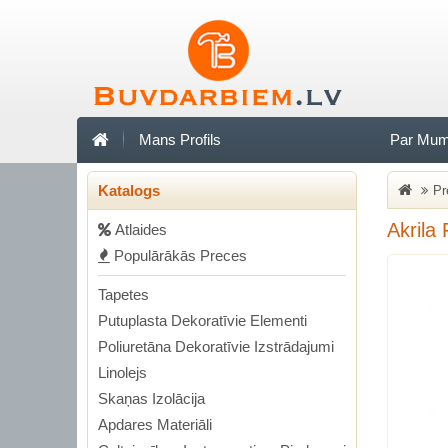
Mans Profils
Par Mu
Katalogs
Pr
Akrila
Аtlaides
Populārākās Preces
Tapetes
Putuplasta Dekoratīvie Elementi
Poliuretāna Dekoratīvie Izstrādajumi
Linolejs
Skaņas Izolācija
Apdares Materiāli