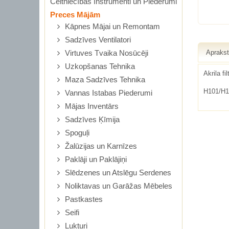
Celtniecības Instrumenti un Piederumi
Preces Mājām
Kāpnes Mājai un Remontam
Sadzīves Ventilatori
Virtuves Tvaika Nosūcēji
Apraks
Uzkopšanas Tehnika
Akrila f
Maza Sadzīves Tehnika
H101/H1
Vannas Istabas Piederumi
Mājas Inventārs
Sadzīves Ķīmija
Spoguļi
Žalūzijas un Karnīzes
Paklāji un Paklājiņi
Slēdzenes un Atslēgu Serdenes
Noliktavas un Garāžas Mēbeles
Pastkastes
Seifi
Lukturi