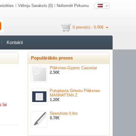
rizēties
Vēlmju Saraksts (0)
Noformēt Pirkumu
0 prece(s) - 0.00€
Kontakti
Populārākās preces
Plāksnes-Gyproc Casostar
2.50€
Putuplasta Griestu Plāksnes
MANHATTAN Z
1.20€
 lai
Šķerslīste 0,6m
0.78€