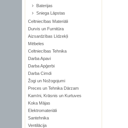
Baterijas
Sniega Lāpstas
Celtniecības Materiāli
Durvis un Furnitūra
Aizsardzības Līdzekļi
Mēbeles
Celtniecības Tehnika
Darba Apavi
Darba Apģerbi
Darba Cimdi
Žogi un Nožogojumi
Preces un Tehnika Dārzam
Kamīni, Krāsnis un Kurtuves
Koka Mājas
Elektromateriāli
Santehnika
Ventilācija