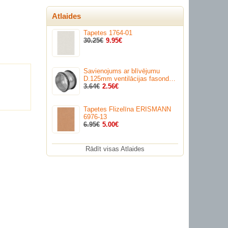
Atlaides
Tapetes 1764-01
30.25€
9.95€
Savienojums ar blīvējumu
D.125mm ventilācijas fasond…
3.64€
2.56€
Tapetes Flizelīna ERISMANN
6976-13
6.95€
5.00€
Rādīt visas Atlaides