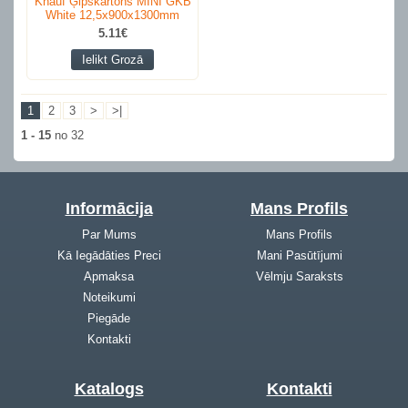
Knauf Ģipškartons MINI GKB
White 12,5х900х1300mm
5.11€
Ielikt Grozā
1
2
3
>
>|
1 - 15
no 32
Informācija
Mans Profils
Par Mums
Mans Profils
Kā Iegādāties Preci
Mani Pasūtījumi
Apmaksa
Vēlmju Saraksts
Noteikumi
Piegāde
Kontakti
Katalogs
Kontakti