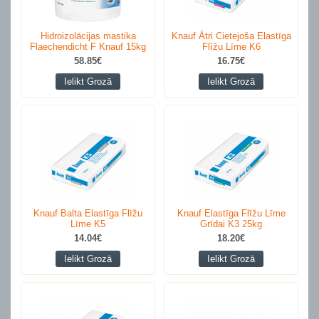
Hidroizolācijas mastika
Knauf Ātri Cietejoša Elastīga
Flaechendicht F Knauf 15kg
Flīžu Līme K6
58.85€
16.75€
Ielikt Grozā
Ielikt Grozā
Knauf Balta Elastīga Flīžu
Knauf Elastīga Flīžu Līme
Līme K5
Grīdai K3 25kg
14.04€
18.20€
Ielikt Grozā
Ielikt Grozā