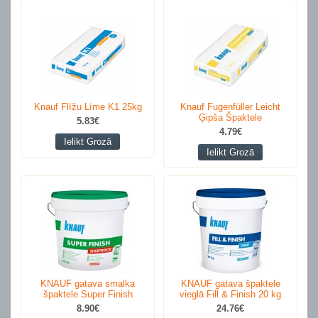
Knauf Flīžu Līme K1 25kg
Knauf Fugenfüller Leicht
Ģipša Špaktele
5.83€
4.79€
Ielikt Grozā
Ielikt Grozā
KNAUF gatava smalka
KNAUF gatava špaktele
špaktele Super Finish
vieglā Fill & Finish 20 kg
8.90€
24.76€