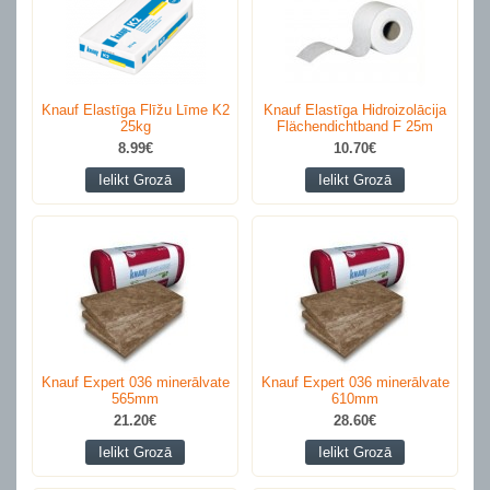
Knauf Elastīga Flīžu Līme K2
Knauf Elastīga Hidroizolācija
25kg
Flächendichtband F 25m
8.99€
10.70€
Ielikt Grozā
Ielikt Grozā
Knauf Expert 036 minerālvate
Knauf Expert 036 minerālvate
565mm
610mm
21.20€
28.60€
Ielikt Grozā
Ielikt Grozā