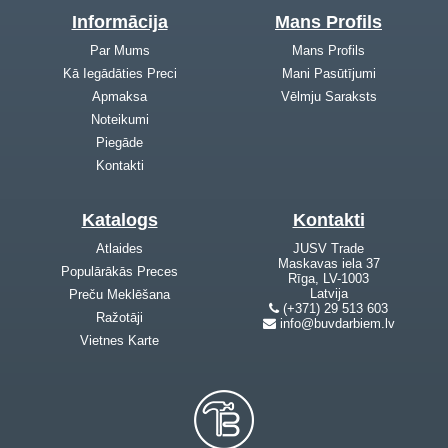
Informācija
Mans Profils
Par Mums
Mans Profils
Kā Iegādāties Preci
Mani Pasūtījumi
Apmaksa
Vēlmju Saraksts
Noteikumi
Piegāde
Kontakti
Katalogs
Kontakti
Atlaides
JUSV Trade
Maskavas iela 37
Populārākās Preces
Rīga, LV-1003
Latvija
Preču Meklēšana
(+371) 29 513 603
Ražotāji
info@buvdarbiem.lv
Vietnes Karte