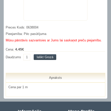
Preces Kods: 0638004
Pieejamība: Pēc pasūtījuma
Mūsu pārstāvis sazvanīsies ar Jums lai saskaņot preču piejamību.
4.45€
Cena:
Daudzums
Ielikt Grozā
Apraksts
Cena par 1 m