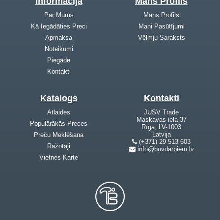
Informācija
Mans Profils
Par Mums
Mans Profils
Kā Iegādāties Preci
Mani Pasūtījumi
Apmaksa
Vēlmju Saraksts
Noteikumi
Piegāde
Kontakti
Katalogs
Kontakti
Atlaides
JUSV Trade
Maskavas iela 37
Populārākās Preces
Rīga, LV-1003
Latvija
Preču Meklēšana
(+371) 29 513 603
Ražotāji
info@buvdarbiem.lv
Vietnes Karte