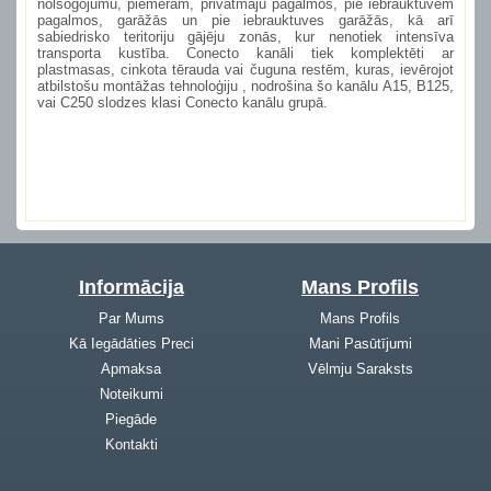
nolsogojumu, piemēram, privātmāju pagalmos, pie iebrauktuvēm
pagalmos, garāžās un pie iebrauktuves garāžās, kā arī
sabiedrisko teritoriju gājēju zonās, kur nenotiek intensīva
transporta kustība. Conecto kanāli tiek komplektēti ar
plastmasas, cinkota tērauda vai čuguna restēm, kuras, ievērojot
atbilstošu montāžas tehnoloģiju , nodrošina šo kanālu
A15
,
B125
,
vai
C250
slodzes klasi
Conecto kanālu grupā.
Informācija
Mans Profils
Par Mums
Mans Profils
Kā Iegādāties Preci
Mani Pasūtījumi
Apmaksa
Vēlmju Saraksts
Noteikumi
Piegāde
Kontakti