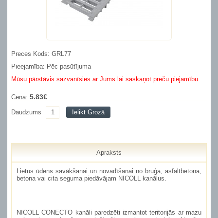
Preces Kods: GRL77
Pieejamība: Pēc pasūtījuma
Mūsu pārstāvis sazvanīsies ar Jums lai saskaņot preču piejamību.
5.83€
Cena:
Daudzums
Ielikt Grozā
Apraksts
Lietus ūdens savākšanai un novadīšanai no bruģa, asfaltbetona,
betona vai cita seguma piedāvājam NICOLL kanālus.
NICOLL CONECTO kanāli
paredzēti izmantot teritorijās ar mazu