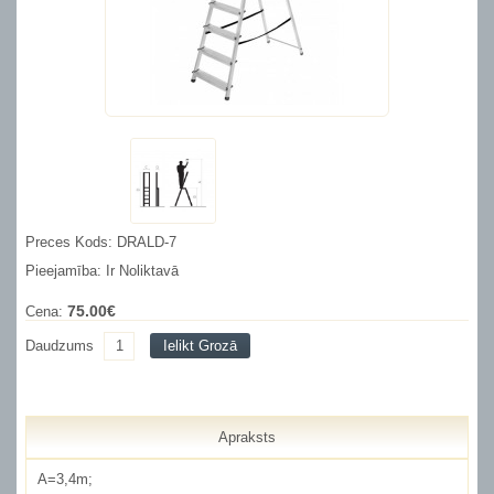
Preces Kods: DRALD-7
Pieejamība: Ir Noliktavā
75.00€
Cena:
Daudzums
Ielikt Grozā
Apraksts
A=3,4m;