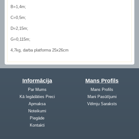
B=1,4m;
C=0,5m;
D=2,15m;
G=0,115m;
4,7kg, darba platforma 25x26cm
Informācija
Mans Profils
Par Mums
Mans Profils
Kā Iegādāties Preci
Mani Pasūtījumi
Apmaksa
Vēlmju Saraksts
Noteikumi
Piegāde
Kontakti