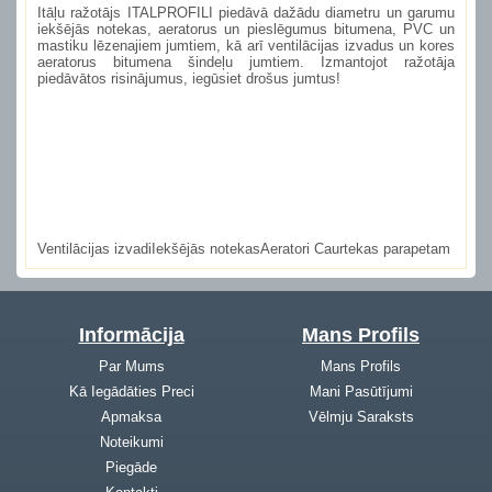
Itāļu ražotājs ITALPROFILI piedāvā dažādu diametru un garumu
iekšējās notekas, aeratorus un pieslēgumus bitumena, PVC un
mastiku lēzenajiem jumtiem, kā arī ventilācijas izvadus un kores
aeratorus bitumena šindeļu jumtiem. Izmantojot ražotāja
piedāvātos risinājumus, iegūsiet drošus jumtus!
Ventilācijas izvadi
Iekšējās notekas
Aeratori
Caurtekas parapetam
Informācija
Mans Profils
Par Mums
Mans Profils
Kā Iegādāties Preci
Mani Pasūtījumi
Apmaksa
Vēlmju Saraksts
Noteikumi
Piegāde