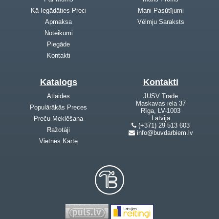
Kā Iegādāties Preci
Mani Pasūtījumi
Apmaksa
Vēlmju Saraksts
Noteikumi
Piegāde
Kontakti
Katalogs
Kontakti
Atlaides
JUSV Trade
Maskavas iela 37
Populārākās Preces
Rīga, LV-1003
Latvija
Preču Meklēšana
(+371) 29 513 603
Ražotāji
info@buvdarbiem.lv
Vietnes Karte