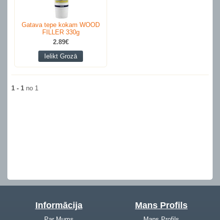
Gatava tepe kokam WOOD
FILLER 330g
2.89€
Ielikt Grozā
1 - 1
no 1
Informācija
Mans Profils
Par Mums
Mans Profils