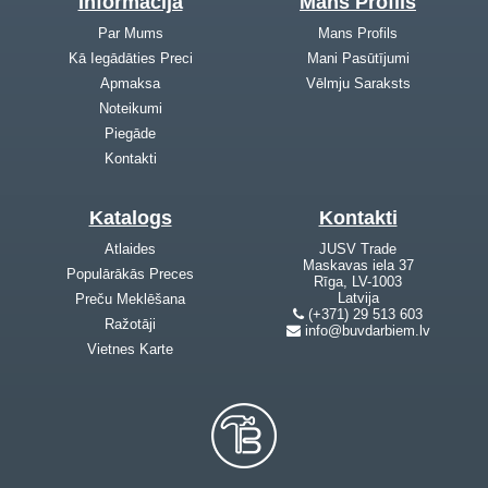
Informācija
Mans Profils
Par Mums
Mans Profils
Kā Iegādāties Preci
Mani Pasūtījumi
Apmaksa
Vēlmju Saraksts
Noteikumi
Piegāde
Kontakti
Katalogs
Kontakti
Atlaides
JUSV Trade
Maskavas iela 37
Populārākās Preces
Rīga, LV-1003
Latvija
Preču Meklēšana
(+371) 29 513 603
Ražotāji
info@buvdarbiem.lv
Vietnes Karte